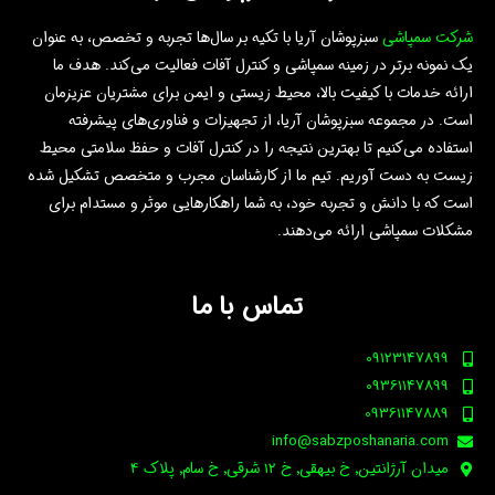
شرکت سمپاشی
سبزپوشان آریا با تکیه بر سال‌ها تجربه و تخصص، به عنوان
یک نمونه برتر در زمینه سمپاشی و کنترل آفات فعالیت می‌کند. هدف ما
ارائه خدمات با کیفیت بالا، محیط زیستی و ایمن برای مشتریان عزیزمان
است.
در مجموعه سبزپوشان آریا، از تجهیزات و فناوری‌های پیشرفته
استفاده می‌کنیم تا بهترین نتیجه را در کنترل آفات و حفظ سلامتی محیط
زیست به دست آوریم. تیم ما از کارشناسان مجرب و متخصص تشکیل شده
است که با دانش و تجربه خود، به شما راهکارهایی موثر و مستدام برای
مشکلات سمپاشی ارائه می‌دهند.
تماس با ما
09123147899
09361147899
09361147889
info@sabzposhanaria.com
ميدان آرژانتين٬ خ بيهقي٬ خ 12 شرقي٬ خ سام٬ پلاک 4