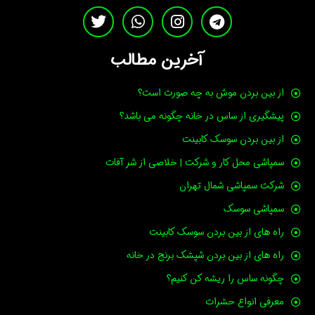
T
W
I
T
w
h
n
e
i
a
s
l
e
t
t
آخرین مطالب
t
t
s
a
g
e
a
g
r
از بین بردن موش به چه صورت است؟
r
p
r
a
پیشگیری از ساس در خانه چگونه می باشد؟
p
a
m
m
از بین بردن سوسک کابینت
سمپاشی محل کار و شرکت | خلاصی از شر آفات
شرکت سمپاشی شمال تهران
سمپاشی سوسک
راه های از بین بردن سوسک کابینت
راه های از بین بردن شپشک برنج در خانه
چگونه ساس را ریشه کن کنیم؟
معرفی انواع حشرات