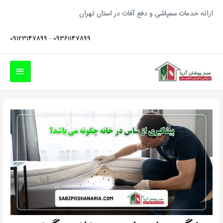
فتن
ارائه خدمات سمپاشی و دفع آفات در استان تهران
ه
حتوا
09123147899
-
09361147899
فهرست
اصلی
پیمایش
نوشته‌ها