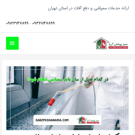
فتن
ارائه خدمات سمپاشی و دفع آفات در استان تهران
ه
حتوا
09123147899
-
09361147899
فهرست
اصلی
پیمایش
نوشته‌ها