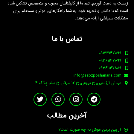
زیست به دست آوریم. تیم ما از کارشناسان مجرب و متخصص تشکیل شده
است که با دانش و تجربه خود، به شما راهکارهایی موثر و مستدام برای
مشکلات سمپاشی ارائه می‌دهند.
تماس با ما
09123147899
09361147899
09361147889
info@sabzposhanaria.com
ميدان آرژانتين٬ خ بيهقي٬ خ 12 شرقي٬ خ سام٬ پلاک 4
T
W
I
T
w
h
n
e
i
a
s
l
e
t
t
آخرین مطالب
t
t
s
a
g
e
a
g
r
از بین بردن موش به چه صورت است؟