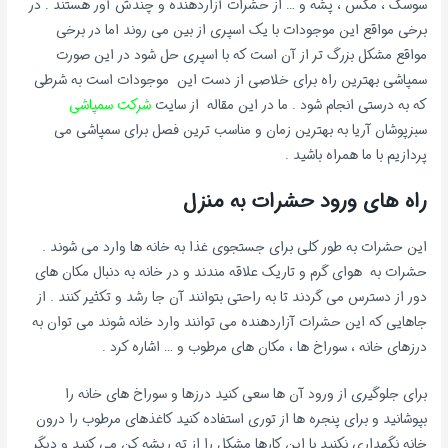
سوسک ، مگس ، پشه و … از حشرات آزاردهنده و چندش آور هستند . در
برخی مواقع این موجودات با یک اسپری از بین می روند اما در برخی
مواقع مشکل بزرگ تر از آن است که با اسپری حل شود در این صورت
سمپاشی بهترین راه برای خلاصی از دست این موجودات است به شرطی
که به درستی انجام شود . ما در این مقاله از سایت
شرکت سمپاشی
سبزپوشان آریا به بهترین زمان و مناسب ترین فصل برای سمپاشی می
پردازیم با ما همراه باشید .
راه های ورود حشرات به منزل
این حشرات به طور کلی برای جستجوی غذا به خانه ها وارد می شوند .
حشرات به هوای گرم و تاریک علاقه مندند و در خانه به دنبال مکان های
دور از دسترس می گردند تا به راحتی بتوانند آن جا رشد و تکثیر کنند . از
جاهایی که این حشرات آزاردهنده می توانند وارد خانه شوند می توان به
درزهای خانه ، سوراخ ها ، مکان های مرطوب و … اشاره کرد .
برای جلوگیری از ورود آن ها سعی کنید درزها و سوراخ های خانه را
بپوشانید و برای پنجره ها از توری استفاده کنید کاغذهای مرطوب را درون
خانه نگهداری نکنید با این کارها مشکل را از ته ریشه کن می کنید و دیگر