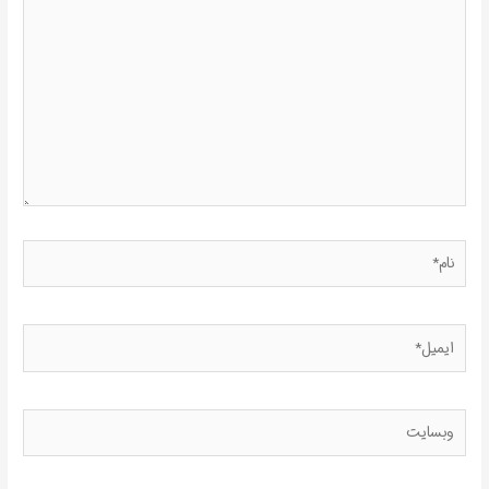
بنویسید..
نام*
ایمیل*
وبسایت