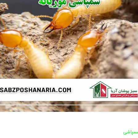
مپاشی