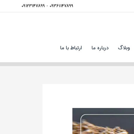
09123147899
-
09361147899
وبلاگ
درباره ما
ارتباط با ما