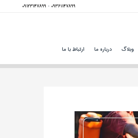
09123147899
-
09361147899
وبلاگ
درباره ما
ارتباط با ما