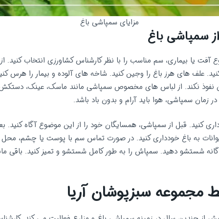
مزایای سمپاشی باغ
از سمپاشی باغ
ع آفت یا بیماری، سم مناسب را با نظر کارشناس کشاورزی انتخاب کنید. از 
ید. علف های هرز باغ را وجین کنید. شاخه های آلوده و بیمار را هرس کنید.
ن نفوذ نکند. از لباس های مخصوص سمپاشی مانند ماسک، عینک، دستکش و 
در زمان سمپاشی، هوا باید آرام و بدون باد باشد.
حیوانات به باغ خودداری کنید. در صورت تماس سم با پوست یا چشم، محل 
انه شستشو دهید. سمپاش را به طور کامل شستشو و تمیز کنید. باقی ما
 مجموعه سبزپوشان آریا
یش از چندین سال در زمینه سمپاشی باغ و مزارع فعالیت می کند. کارشناس